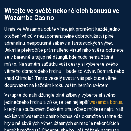
Wítejte ve světě nekončících bonusů ve
Wazamba Casino
U nás ve Wazamba dobře víme, jak proměnit každé jedno
otočení válců v nezapomenutelné dobrodružství plné
adrenalinu, nespoutané zábavy a fantastických výher.
Jakmile překročíte práh našeho virtuálního světa, ocitnete
se v barevné a tajuplné džungli, kde nuda nemá žádné
místo. Na samém začátku vaší cesty si vyberete svého
věrného domorodého hrdinu – bude to Advar, Bomani, nebo
snad Chimola? Tento veselý avatar vás pak bude věrně
doprovázet na každém kroku vaším herním světem.
Vstupte do naší džungle plné zábavy, vyberte si svého
jedinečného hrdinu a získejte ten nejlepší
wazamba bonus
,
který na současném českém trhu vůbec můžete najít. Náš
exkluzivní wazamba casino bonus vás okamžitě vtáhne do
hry plné skvělých výher, úžasných animací a nekončících
herních možností. Chceme, aby byl váš zážitek naprosto