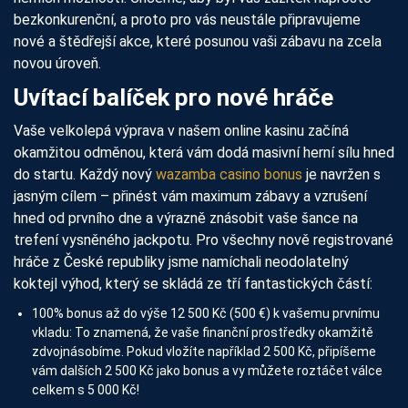
bezkonkurenční, a proto pro vás neustále připravujeme
nové a štědřejší akce, které posunou vaši zábavu na zcela
novou úroveň.
Uvítací balíček pro nové hráče
Vaše velkolepá výprava v našem online kasinu začíná
okamžitou odměnou, která vám dodá masivní herní sílu hned
do startu. Každý nový
wazamba casino bonus
je navržen s
jasným cílem – přinést vám maximum zábavy a vzrušení
hned od prvního dne a výrazně znásobit vaše šance na
trefení vysněného jackpotu. Pro všechny nově registrované
hráče z České republiky jsme namíchali neodolatelný
koktejl výhod, který se skládá ze tří fantastických částí:
100% bonus až do výše 12 500 Kč (500 €) k vašemu prvnímu
vkladu: To znamená, že vaše finanční prostředky okamžitě
zdvojnásobíme. Pokud vložíte například 2 500 Kč, připíšeme
vám dalších 2 500 Kč jako bonus a vy můžete roztáčet válce
celkem s 5 000 Kč!