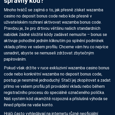
správný kód?
Mnoho hráčů se zajímá o to, jak přesně získat wazamba
casino no deposit bonus code nebo kde přesně v
uživatelském rozhraní aktivovat wazamba bonus code.
Pravdou je, že pro drtivou většinu našich standardních
nabídek žádné složité kódy zadávat nemusíte – bonus se
aktivuje pohodlně jedním kliknutím po splnění podmínek
vkladu přímo ve vašem profilu. Chceme vám hru co nejvíce
usnadnit, abyste se nemuseli zdržovat zbytečným
papírováním.
Pokud však držíte v ruce exkluzivní wazamba casino bonus
code nebo konkrétní wazamba no deposit bonus code,
postup je nesmírně jednoduchý. Stačí jej zkopírovat a zadat
přímo ve vašem profilu při provádění vkladu nebo během
registračního procesu do speciálně označeného políčka.
Náš systém kód okamžitě rozpozná a příslušná výhoda se
ihned připíše na vaše konto.
Hráči často vyhledávají na internetu různé neoficiální