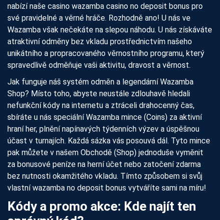
nabízí naše casino wazamba casino no deposit bonus pro
své pravidelné a věrné hráče. Rozhodně ano! U nás ve
Wazamba však nečekáte na slepou náhodu. U nás získáváte
atraktivní odměny bez vkladu prostřednictvím našeho
unikátního a propracovaného věrnostního programu, který
spravedlivě odměňuje vaši aktivitu, dravost a věrnost.
Jak funguje náš systém odměn a legendární Wazamba
Shop? Místo toho, abyste neustále zdlouhavě hledali
nefunkční kódy na internetu a ztráceli drahocenný čas,
sbíráte u nás speciální Wazamba mince (Coins) za aktivní
hraní her, plnění napínavých týdenních výzev a úspěšnou
účast v turnajích. Každá sázka vás posouvá dál. Tyto mince
pak můžete v našem Obchodě (Shop) jednoduše vyměnit
za bonusové peníze na herní účet nebo zatočení zdarma
bez nutnosti okamžitého vkladu. Tímto způsobem si svůj
vlastní wazamba no deposit bonus vytváříte sami na míru!
Kódy a promo akce: Kde najít ten