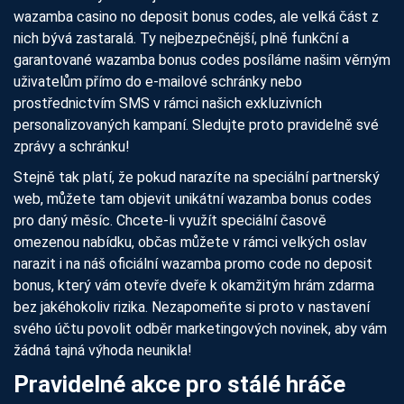
wazamba casino no deposit bonus codes, ale velká část z
nich bývá zastaralá. Ty nejbezpečnější, plně funkční a
garantované wazamba bonus codes posíláme našim věrným
uživatelům přímo do e-mailové schránky nebo
prostřednictvím SMS v rámci našich exkluzivních
personalizovaných kampaní. Sledujte proto pravidelně své
zprávy a schránku!
Stejně tak platí, že pokud narazíte na speciální partnerský
web, můžete tam objevit unikátní wazamba bonus codes
pro daný měsíc. Chcete-li využít speciální časově
omezenou nabídku, občas můžete v rámci velkých oslav
narazit i na náš oficiální wazamba promo code no deposit
bonus, který vám otevře dveře k okamžitým hrám zdarma
bez jakéhokoliv rizika. Nezapomeňte si proto v nastavení
svého účtu povolit odběr marketingových novinek, aby vám
žádná tajná výhoda neunikla!
Pravidelné akce pro stálé hráče